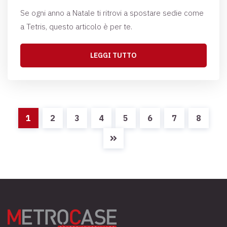
Se ogni anno a Natale ti ritrovi a spostare sedie come
a Tetris, questo articolo è per te.
LEGGI TUTTO
1
2
3
4
5
6
7
8