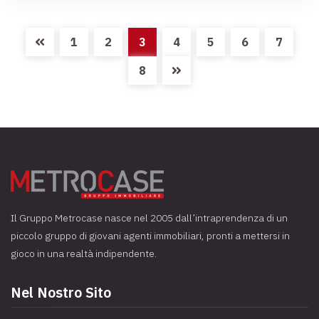
1
2
3
4
5
6
7
8
Il Gruppo Metrocase nasce nel 2005 dall’intraprendenza di un
piccolo gruppo di giovani agenti immobiliari, pronti a mettersi in
gioco in una realtà indipendente.
Nel Nostro Sito