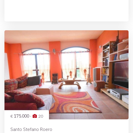
€
175.000
-
20
Santo Stefano Roero