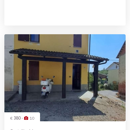
€
380
-
10