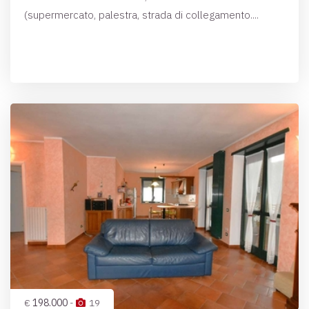
(supermercato, palestra, strada di collegamento....
€
198.000
-
19