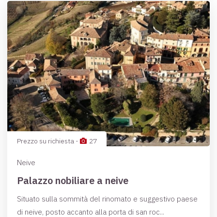
Prezzo su richiesta -
27
Neive
Palazzo nobiliare a neive
Situato sulla sommità del rinomato e suggestivo paese
di neive, posto accanto alla porta di san roc...