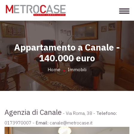
Appartamento a Canale -
140.000 euro
Home
Immobili
Agenzia di Canale
- Via Roma, 38 -
Telefono:
0173970007
-
Email:
canale@metrocase.it